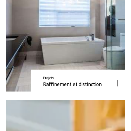
Projets
Raffinement et distinction
Read More »